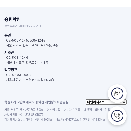
송림학원
www.songrimedu.com
본관
|
02-508-1245, 535-1245
|
서울 서초구 반포대로 300-3 3층, 4층
서초관
|
02-508-1246
|
서울시 서초구 명달로9길 4 3층
압구정관
|
02-6403-0007
|
서울시 강남구 논현로 175길 25 3층
학원소개
교습비내역
이용약관
개인정보취급방침
서울 서초구 반포대로 300-3 3층
에스엠교육
대표자:민진옥
개인정보책임자 : 김옥규
사업자등록번호 : 313-88-01577
학원등록번호 : 송림학원 본관(제5998호), 서초관(제14971호), 압구정관(제15334호)